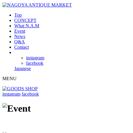
Top
CONCEPT
What N.A.M
Event
News
Q&A
Contact
instagram
facebook
Japanese
MENU
instagram
facebook